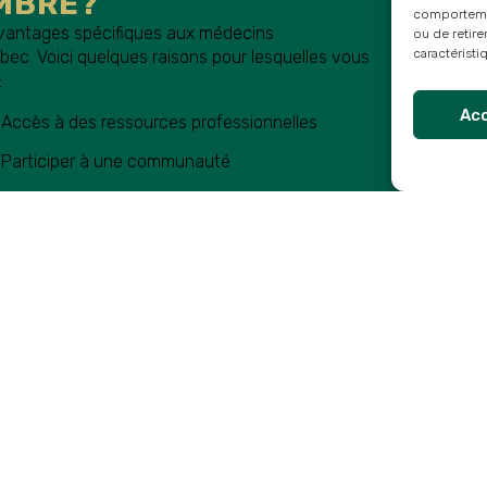
MBRE?
comportement
avantages spécifiques aux médecins
ou de retire
caractéristi
ec. Voici quelques raisons pour lesquelles vous
:
Ac
Accès à des ressources professionnelles
Participer à une communauté
Faire entendre votre voix