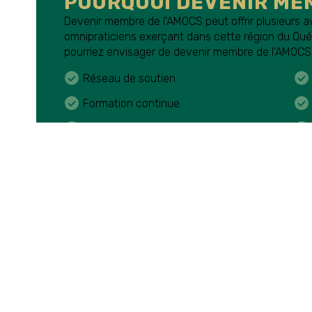
POURQUOI DEVENIR ME
Devenir membre de l'AMOCS peut offrir plusieurs 
omnipraticiens exerçant dans cette région du Québ
pourriez envisager de devenir membre de l'AMOCS
Réseau de soutien
Formation continue
Représentation professionnelle
Opportunités de bénévolat
Devenir membre