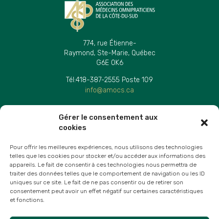
774, rue Étienne-
Raymond, Ste-Marie, Québec
G6E 0K6
Tél:
418-387-2555 Poste 109
info@amocs.ca
AVIS LÉGAUX
Gérer le consentement aux
Politique et confidentialité
cookies
Personne responsable de protection des renseignements
personnels
Pour offrir les meilleures expériences, nous utilisons des technologies
telles que les cookies pour stocker et/ou accéder aux informations des
appareils. Le fait de consentir à ces technologies nous permettra de
PARTENAIRES
traiter des données telles que le comportement de navigation ou les ID
uniques sur ce site. Le fait de ne pas consentir ou de retirer son
consentement peut avoir un effet négatif sur certaines caractéristiques
et fonctions.