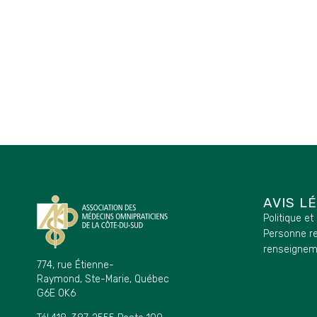
AVIS L
Politique et
Personne r
renseignem
774, rue Étienne-
Raymond, Ste-Marie, Québec
G6E 0K6