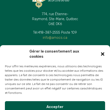
774, rue Étienne-
Raymond, Ste-Marie, Québec
G6E 0K6
Tél:
418-387-2555 Poste 109
info@amocs.ca
AVIS LÉGAUX
Gérer le consentement aux
Politique et confidentialité
cookies
Personne responsable de protection des renseignements
personnels
Pour offrir les meilleures expériences, nous utilisons des technologies
telles que les cookies pour stocker et/ou accéder aux informations des
appareils. Le fait de consentir à ces technologies nous permettra de
PARTENAIRES
traiter des données telles que le comportement de navigation ou les ID
uniques sur ce site. Le fait de ne pas consentir ou de retirer son
consentement peut avoir un effet négatif sur certaines caractéristiques
et fonctions.
Accepter