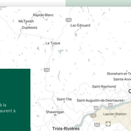
à la
aurent à