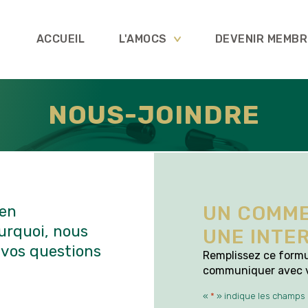
ACCUEIL
L'AMOCS
DEVENIR MEMBR
NOUS-JOINDRE
UN COMME
ien
urquoi, nous
UNE INTE
 vos questions
Remplissez ce formul
communiquer avec vo
«
*
» indique les champs