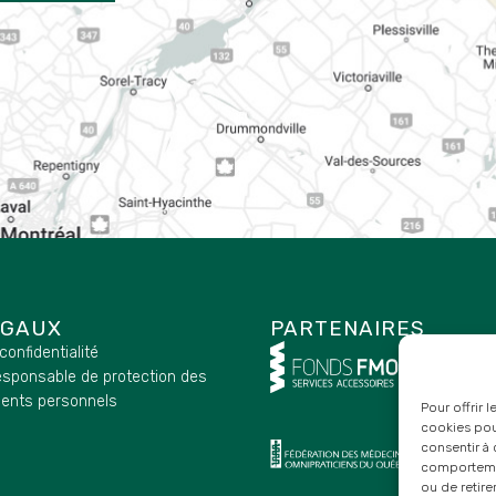
ÉGAUX
PARTENAIRES
 confidentialité
esponsable de protection des
ents personnels
Pour offrir 
cookies pour
consentir à 
comportement
ou de retire