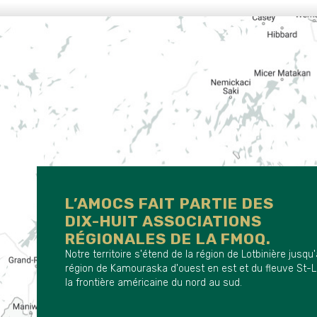
L’AMOCS FAIT PARTIE DES
DIX-HUIT ASSOCIATIONS
RÉGIONALES DE LA FMOQ.
Notre territoire s'étend de la région de Lotbinière jusqu'
région de Kamouraska d'ouest en est et du fleuve St-L
la frontière américaine du nord au sud.